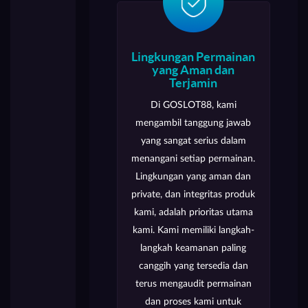
Lingkungan Permainan
yang Aman dan
Terjamin
Di GOSLOT88, kami
mengambil tanggung jawab
yang sangat serius dalam
menangani setiap permainan.
Lingkungan yang aman dan
private, dan integritas produk
kami, adalah prioritas utama
kami. Kami memiliki langkah-
langkah keamanan paling
canggih yang tersedia dan
terus mengaudit permainan
dan proses kami untuk