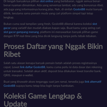
Di tengah banyaknya pilihan
slot online
yang bertebaran, nggak semua benar-
benar nyaman dimainkan. Ada yang servernya lambat, ada yang bonusnya ribet,
ada juga yang informasinya kurang jelas. Nah, di sinilah
Goslot88
mulai banyak
dilirik, terutama sama pemain muda yang cari platform simpel tapi tetap
lengkap.
Bukan cuma soal tampilan yang fresh, Goslot88 dikenal karena koleksi
slot
gacor
yang variatif dan mudah diakses kapan saja. Buat kamu yang sering cari
slot gacor gampang menang
, platform ini menawarkan banyak pilihan game
dengan RTP real-time yang bisa dicek langsung tanpa perlu tebak-tebakan.
Proses Daftar yang Nggak Bikin
Ribet
Salah satu alasan kenapa banyak pemain betah adalah proses registrasinya
cepat. Lewat
link daftar Goslot88
, kamu cuma perlu isi data dasar dan rekening
untuk transaksi. Setelah akun aktif, deposit bisa dilakukan lewat transfer bank,
QRIS, maupun e-wallet.
Buat yang khawatir akses terganggu saat jam ramai, tersedia juga
link alternatif
Goslot88
supaya kamu tetap bisa login tanpa hambatan.
Koleksi Game Lengkap &
Update