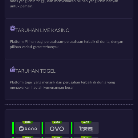
odds yang lebih tinggi, dan menyediakan pilihan yang lebih banyak
untuk pemain.
TARUHAN LIVE KASINO
Platform Pilihan bagi perusahaan-perusahaan terbaik di dunia, dengan
pilihan variasi game terbanyak
TARUHAN TOGEL
Platform togel yang menarik dari perusahan terbaik di dunia yang
menawarkan hadiah kemenangan besar