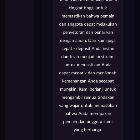
Kami telah menetapkan sistem
tingkat tinggi untuk
memastikan bahwa pemain
dan anggota dapat melakukan
penyetoran dan penarikan
dengan aman. Dan kami juga
cepat - deposit Anda instan
dan telah menjadi misi kami
untuk memastikan Anda
dapat menarik dan menikmati
kemenangan Anda secepat
mungkin. Kami berjanji untuk
mengambil semua tindakan
yang wajar untuk memastikan
bahwa Anda merupakan
pemain dan anggota kami
yang berharga.