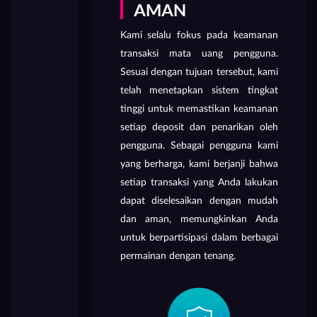
AMAN
Kami selalu fokus pada keamanan
transaksi mata uang pengguna.
Sesuai dengan tujuan tersebut, kami
telah menetapkan sistem tingkat
tinggi untuk memastikan keamanan
setiap deposit dan penarikan oleh
pengguna. Sebagai pengguna kami
yang berharga, kami berjanji bahwa
setiap transaksi yang Anda lakukan
dapat diselesaikan dengan mudah
dan aman, memungkinkan Anda
untuk berpartisipasi dalam berbagai
permainan dengan tenang.