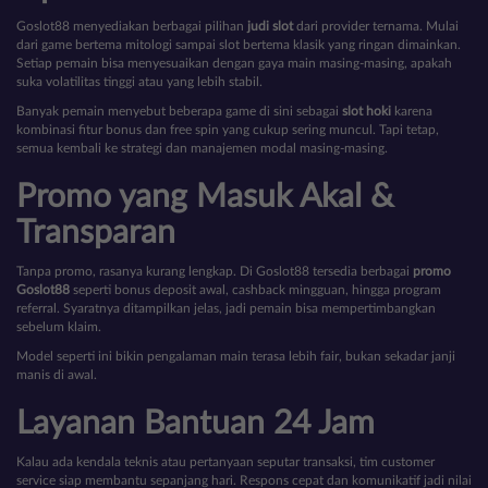
Goslot88 menyediakan berbagai pilihan
judi slot
dari provider ternama. Mulai
dari game bertema mitologi sampai slot bertema klasik yang ringan dimainkan.
Setiap pemain bisa menyesuaikan dengan gaya main masing-masing, apakah
suka volatilitas tinggi atau yang lebih stabil.
Banyak pemain menyebut beberapa game di sini sebagai
slot hoki
karena
kombinasi fitur bonus dan free spin yang cukup sering muncul. Tapi tetap,
semua kembali ke strategi dan manajemen modal masing-masing.
Promo yang Masuk Akal &
Transparan
Tanpa promo, rasanya kurang lengkap. Di Goslot88 tersedia berbagai
promo
Goslot88
seperti bonus deposit awal, cashback mingguan, hingga program
referral. Syaratnya ditampilkan jelas, jadi pemain bisa mempertimbangkan
sebelum klaim.
Model seperti ini bikin pengalaman main terasa lebih fair, bukan sekadar janji
manis di awal.
Layanan Bantuan 24 Jam
Kalau ada kendala teknis atau pertanyaan seputar transaksi, tim customer
service siap membantu sepanjang hari. Respons cepat dan komunikatif jadi nilai