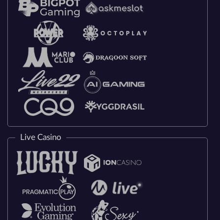
Live Casino