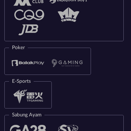
Poker
E-Sports
Sabung Ayam