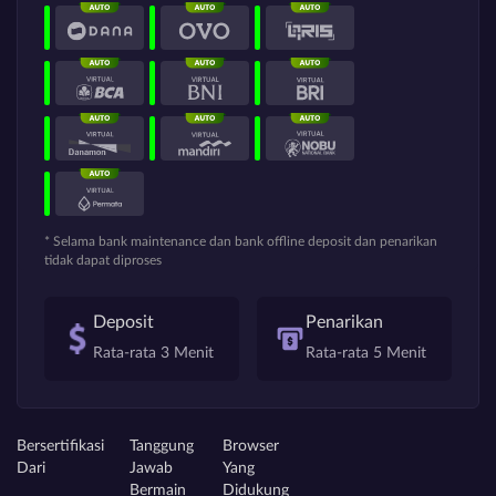
* Selama bank maintenance dan bank offline deposit dan penarikan
tidak dapat diproses
Deposit
Penarikan
Rata-rata 3 Menit
Rata-rata 5 Menit
Bersertifikasi
Tanggung
Browser
Dari
Jawab
Yang
Bermain
Didukung