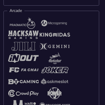
Arcade